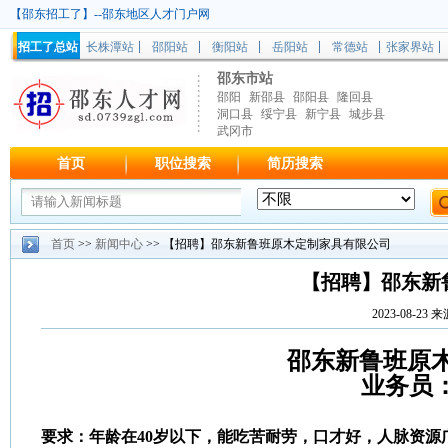
【邵东招工了】--邵东地区人才门户网
招工了总站
长株潭站
邵阳站
衡阳站
岳阳站
常德站
张家界站
邵东市站
邵阳
新邵县
邵阳县
隆回县
洞口县
绥宁县
新宁县
城步县
武冈市
首页
职位搜索
简历搜索
首页
>>
新闻中心
>> 【招聘】邵东新鲁班原木定制家具有限公司
【招聘】邵东新
2023-08-2
邵东新鲁班原
业务员
要求：年龄在40岁以下，能吃苦耐劳，口才好，人脉资源