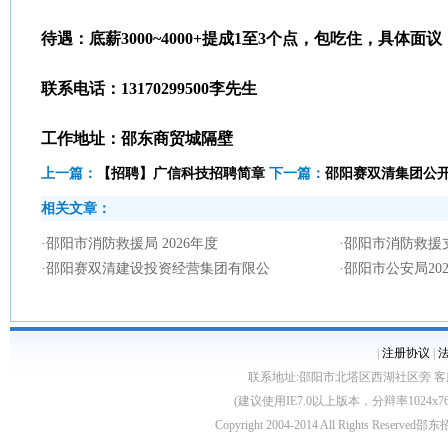
待遇：底薪3000~4000+提成1至3个点，包吃住，具体面议
联系电话：13170299500李先生
工作地址：邵东商贸城隔壁
上一篇：
【招聘】广信科技招聘简章
下一篇：
邵阳赛双清集团公
相关文章：
·
邵阳市消防救援局 2026年度
·
邵阳市消防救援
·
邵阳赛双清建设投资经营集团有限公
·
邵阳市公安局20
|
注册协议
|
联系地址:邵阳市北塔区西湖社区旁 客服电话:0739
(建议使用IE7.0以上版本，分辩率1024
Copyright 2004-2014 All Rights Reserved
邵东