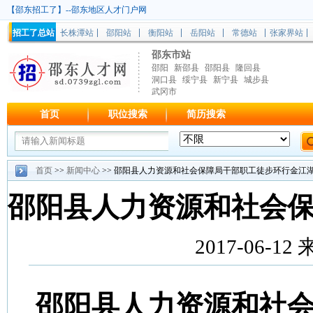
【邵东招工了】--邵东地区人才门户网
招工了总站
长株潭站
邵阳站
衡阳站
岳阳站
常德站
张家界站
邵东市站
邵阳
新邵县
邵阳县
隆回县
洞口县
绥宁县
新宁县
城步县
武冈市
首页
职位搜索
简历搜索
首页
>>
新闻中心
>> 邵阳县人力资源和社会保障局干部职工徒步环行金江
邵阳县人力资源和社会
2017-06-1
邵阳县人力资源和社