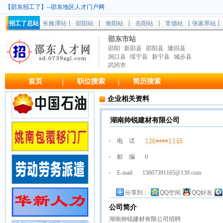
【邵东招工了】--邵东地区人才门户网
招工了总站
长株潭站
邵阳站
衡阳站
岳阳站
常德站
张家界站
邵东市站
邵阳
新邵县
邵阳县
隆回县
洞口县
绥宁县
新宁县
城步县
武冈市
首页
职位搜索
简历搜索
企业相关资料
湖南帅锐建材有限公司
电 话
邮 编
0
E-mail
13607391165@139.com
分享到：
QQ空间
QQ好友
公司简介
湖南帅锐建材有限公司招聘